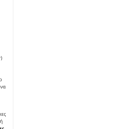
r)
ο
ονα
κες
νή
ες