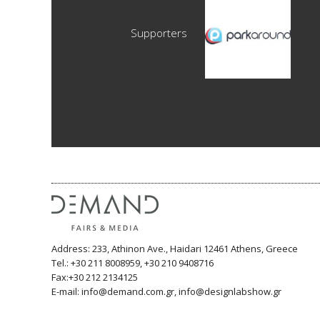
Supporters
Address: 233, Athinon Ave., Haidari 12461 Athens, Greece
Tel.: +30 211 8008959, +30 210 9408716
Fax:+30 212 2134125
E-mail: info@demand.com.gr, info@designlabshow.gr