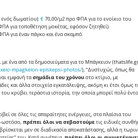
ς ενός δωματίου):
€
70,00/μ2 προ ΦΠΑ για το ενοίκιο του
ΦΠΑ για τοποθέτηση μοκέτας, εφόσον ζητηθεί).
ΦΠΑ για έναν πάγκο και ένα σκαμπό.
με ένα από τα δημοσιεύματα για το Μπάγκειον (thatslife.g
doxeio-mpagkeion-episkepsi-photos/
), “Δυστυχώς, όπως θα
ίναι εμφανή τα
σημάδια του χρόνου
στο κτίριο, με
ες και άλλα στοιχεία εγκατάλειψης, ακόμη κι έτσι όμως τ
 του κρύβει τεράστια ιστορία, την οποία μπορεί πολύ έντ
βεί σε όλες τις απαραίτητες ενέργειες, στα πλαίσια του
 -ωστόσο,
πρέπει όλοι να σεβαστούμε
τις ειδικές συνθή
βρίσκεται μεν σε διαδικασία αποκατάστασης, αλλά η τωρι
ητείας” του. Κατά συνέπεια,
πρέπει όλοι οι συμμετέχοντ