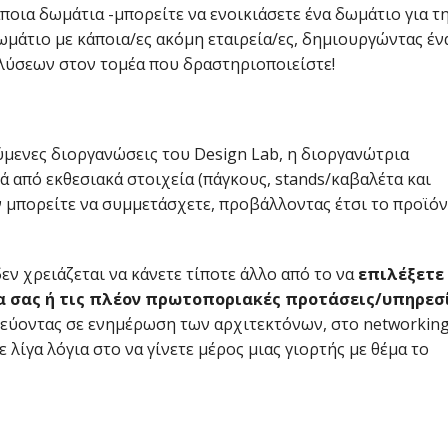
οια δωμάτια -μπορείτε να ενοικιάσετε ένα δωμάτιο για τ
ωμάτιο με κάποια/ες ακόμη εταιρεία/ες, δημιουργώντας έν
 λύσεων στον τομέα που δραστηριοποιείστε!
ύμενες διοργανώσεις του Design Lab, η διοργανώτρια
ρά από εκθεσιακά στοιχεία (πάγκους, stands/καβαλέτα και
 μπορείτε να συμμετάσχετε, προβάλλοντας έτσι το προϊόν
δεν χρειάζεται να κάνετε τίποτε άλλο από το να
επιλέξετε
α σας ή τις πλέον πρωτοποριακές προτάσεις/υπηρεσ
τοχεύοντας σε ενημέρωση των αρχιτεκτόνων, στο networking
λίγα λόγια στο να γίνετε μέρος μιας γιορτής με θέμα το