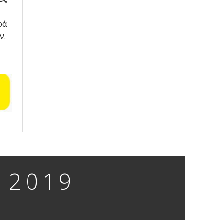
ρά
ν.
 2019