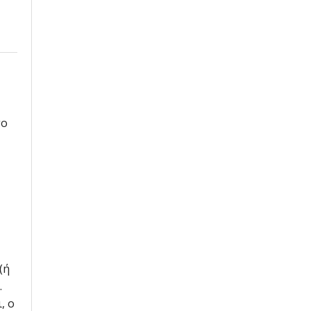
το
(ή
.
, ο