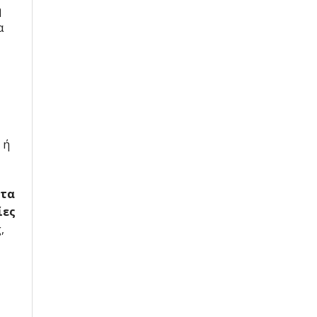
η
α
 ή
 τα
ίες
,