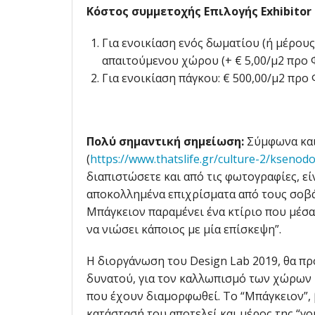
Κόστος συμμετοχής Επιλογής Exhibitor
Για ενοικίαση ενός δωματίου (ή μέρου
απαιτούμενου χώρου (+ € 5,00/μ2 προ 
Για ενοικίαση πάγκου: € 500,00/μ2 προ 
Πολύ σημαντική σημείωση:
Σύμφωνα και 
(
https://www.thatslife.gr/culture-2/kseno
διαπιστώσετε και από τις φωτογραφίες, ε
αποκολλημένα επιχρίσματα από τους σοβάδ
Μπάγκειον παραμένει ένα κτίριο που μέσα
να νιώσει κάποιος με μία επίσκεψη”.
Η διοργάνωση του Design Lab 2019, θα προ
δυνατού, για τον καλλωπισμό των χώρων
που έχουν διαμορφωθεί. Το “Μπάγκειον”, 
κατάστασή του αποτελεί και μέρος της “γο