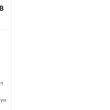
B
 η
 για