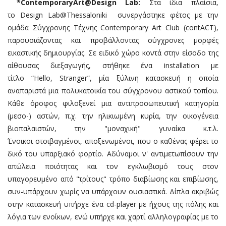
*ContemporaryArt@Design Lab:
Στα ίδια πλαίσια,
το Design Lab@Thessaloniki συνεργάστηκε φέτος με την
ομάδα Σύγχρονης Τέχνης Contemporary Art Club (contACT),
παρουσιάζοντας και προβάλλοντας σύγχρονες μορφές
εικαστικής δημιουργίας. Σε ειδικό χώρο κοντά στην είσοδο της
αίθουσας διεξαγωγής, στήθηκε ένα installation με
τίτλο “Hello, Stranger”, μία ξύλινη κατασκευή η οποία
αναπαριστά μια πολυκατοικία του σύγχρονου αστικού τοπίου.
Κάθε όροφος φιλοξενεί μια αντιπροσωπευτική κατηγορία
(μεσο-) αστών, π.χ. την ηλικιωμένη κυρία, την οικογένεια
βιοπαλαιστών, την "μοναχική" γυναίκα κ.τ.λ.
Ένοικοι στοιβαγμένοι, αποξενωμένοι, που ο καθένας φέρει το
δικό του υπαρξιακό φορτίο. Αδύναμοι ν' αντιμετωπίσουν την
απώλεια ποιότητας και τον εγκλωβισμό τους στον
υπαγορευμένο από "τρίτους" τρόπο διαβίωσης και επιβίωσης,
συν-υπάρχουν χωρίς να υπάρχουν ουσιαστικά. Δίπλα ακριβώς
στην κατασκευή υπήρχε ένα cd-player με ήχους της πόλης και
λόγια των ενοίκων, ενώ υπήρχε και χαρτί αλληλογραφίας με το