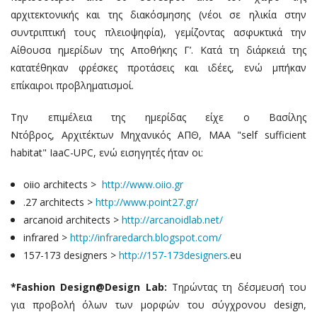
αρχιτεκτονικής και της διακόσμησης (νέοι σε ηλικία στην
συντριπτική τους πλειοψηφία), γεμίζοντας ασφυκτικά την
Αίθουσα ημερίδων της Αποθήκης Γ’. Κατά τη διάρκειά της
κατατέθηκαν φρέσκες προτάσεις και ιδέες, ενώ μπήκαν
επίκαιροι προβληματισμοί.
Την επιμέλεια της ημερίδας είχε ο Βασίλης
Ντόβρος, Αρχιτέκτων Μηχανικός ΑΠΘ, ΜΑA "self sufficient
habitat" IaaC-UPC, ενώ εισηγητές ήταν οι:
oiio architects >
http://www.oiio.gr
.27 architects >
http://www.point27.gr/
arcanoid architects >
http://arcanoidlab.net/
infrared >
http://infraredarch.blogspot.com/
157-173 designers >
http://157-173
designers
.eu
*Fashion Design@Design Lab:
Τηρώντας τη δέσμευσή του
για προβολή όλων των μορφών του σύγχρονου design,