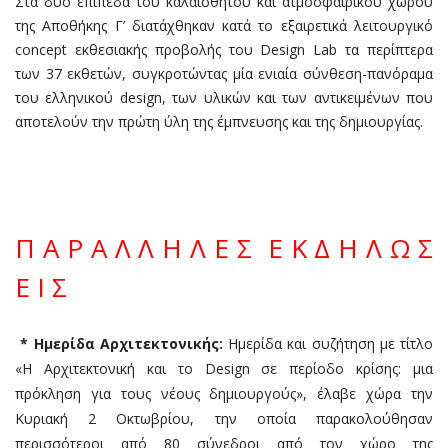
Στα δύο επίπεδα του καλαίσθητου και ατμοσφαιρικού χώρου
της Αποθήκης Γ’ διατάχθηκαν κατά το εξαιρετικά λειτουργικό
concept εκθεσιακής προβολής του Design Lab τα περίπτερα
των 37 εκθετών, συγκροτώντας μία ενιαία σύνθεση-πανόραμα
του ελληνικού design, των υλικών και των αντικειμένων που
αποτελούν την πρώτη ύλη της έμπνευσης και της δημιουργίας.
Π Α Ρ Α Λ Λ Η Λ Ε Σ Ε Κ Δ Η Λ Ω Σ
Ε Ι Σ
* Ημερίδα Αρχιτεκτονικής:
Ημερίδα και συζήτηση με τίτλο
«Η Αρχιτεκτονική και το Design σε περίοδο κρίσης: μια
πρόκληση για τους νέους δημιουργούς», έλαβε χώρα την
Κυριακή 2 Οκτωβρίου, την οποία παρακολούθησαν
περισσότεροι από 80 σύνεδροι από τον χώρο της