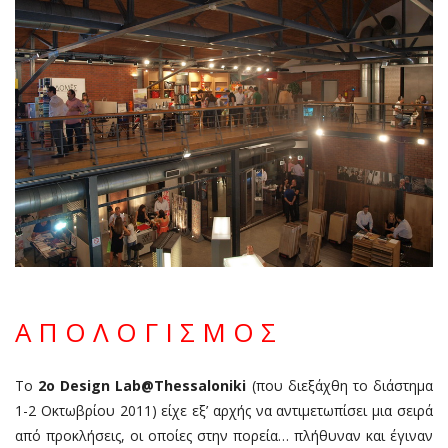
Α Π Ο Λ Ο Γ Ι Σ Μ Ο Σ
Το
2ο Design Lab@Thessaloniki
(που διεξάχθη το διάστημα
1-2 Οκτωβρίου 2011) είχε εξ’ αρχής να αντιμετωπίσει μια σειρά
από προκλήσεις, οι οποίες στην πορεία… πλήθυναν και έγιναν