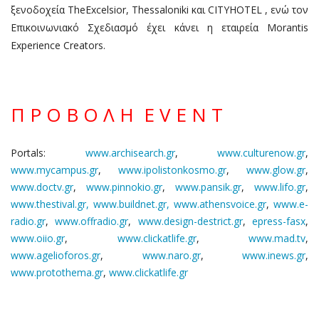
ξενοδοχεία TheExcelsior, Thessaloniki και CITYHOTEL , ενώ τον
Επικοινωνιακό Σχεδιασμό έχει κάνει η εταιρεία Morantis
Experience Creators.
Π Ρ Ο Β Ο Λ Η E V E N T
Portals:
www.archisearch.gr
,
www.culturenow.gr
,
www.mycampus.gr
,
www.ipolistonkosmo.gr
,
www.glow.gr
,
www.doctv.gr
,
www.pinnokio.gr
,
www.pansik.gr
,
www.lifo.gr
,
www.thestival.gr,
www.buildnet.gr,
www.athensvoice.gr
,
www.e-
radio.gr
,
www.offradio.gr
,
www.design-destrict.gr
,
epress-fasx
,
www.oiio.gr
,
www.clickatlife.gr
,
www.mad.tv
,
www.agelioforos.gr
,
www.naro.gr
,
www.inews.gr
,
www.protothema.gr
,
www.clickatlife.gr