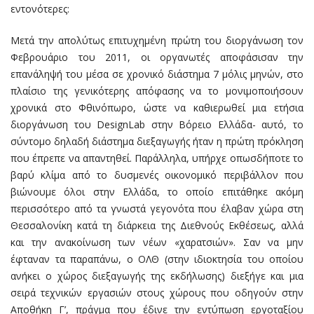
εντονότερες:
Μετά την απολύτως επιτυχημένη πρώτη του διοργάνωση τον
Φεβρουάριο του 2011, οι οργανωτές αποφάσισαν την
επανάληψή του μέσα σε χρονικό διάστημα 7 μόλις μηνών, στο
πλαίσιο της γενικότερης απόφασης να το μονιμοποιήσουν
χρονικά στο Φθινόπωρο, ώστε να καθιερωθεί μια ετήσια
διοργάνωση του DesignLab στην Βόρειο Ελλάδα- αυτό, το
σύντομο δηλαδή διάστημα διεξαγωγής ήταν η πρώτη πρόκληση
που έπρεπε να απαντηθεί. Παράλληλα, υπήρχε οπωσδήποτε το
βαρύ κλίμα από το δυσμενές οικονομικό περιβάλλον που
βιώνουμε όλοι στην Ελλάδα, το οποίο επιτάθηκε ακόμη
περισσότερο από τα γνωστά γεγονότα που έλαβαν χώρα στη
Θεσσαλονίκη κατά τη διάρκεια της Διεθνούς Εκθέσεως, αλλά
και την ανακοίνωση των νέων «χαρατσιών». Σαν να μην
έφταναν τα παραπάνω, ο ΟΛΘ (στην ιδιοκτησία του οποίου
ανήκει ο χώρος διεξαγωγής της εκδήλωσης) διεξήγε και μια
σειρά τεχνικών εργασιών στους χώρους που οδηγούν στην
Αποθήκη Γ’, πράγμα που έδινε την εντύπωση εργοταξίου