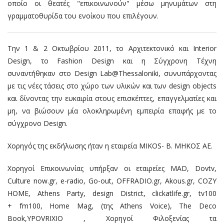
οποίο οι θεατές "επικοινωνούν" μέσω μηνυμάτων στη
γραμματοθυρίδα του ενοίκου που επιλέγουν.
Την 1 & 2 Οκτωβρίου 2011, το Αρχιτεκτονικό και Interior
Design, το Fashion Design και η Σύγχρονη Τέχνη
συναντήθηκαν στο Design Lab@Thessaloniki, συνυπάρχοντας
με τις νέες τάσεις στο χώρο των υλικών και των design objects
και δίνοντας την ευκαιρία στους επισκέπτες, επαγγελματίες και
μη, να βιώσουν μία ολοκληρωμένη εμπειρία επαφής με το
σύγχρονο Design.
Χορηγός της εκδήλωσης ήταν η εταιρεία MIKOS- Β. ΜΗΚΟΣ ΑΕ.
Χορηγοί Επικοινωνίας υπήρξαν οι εταιρείες MAD, Dovtv,
Culture now.gr, e-radio, Go-out, OFFRADIO.gr, Akous.gr, COZY
HOME, Athens Party, design District, clickatlife.gr, tv100
+ fm100, Home Mag, (της Athens Voice), The Deco
Book,YPOVRIXIO , Χορηγοί Φιλοξενίας τα