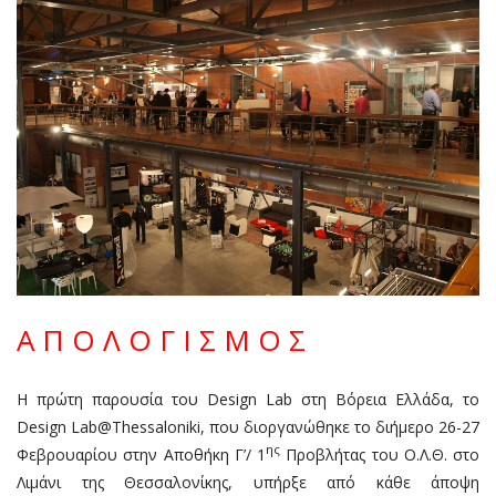
Α Π Ο Λ Ο Γ Ι Σ Μ Ο Σ
Η πρώτη παρουσία του Design Lab στη Βόρεια Ελλάδα, το
Design Lab@Thessaloniki, που διοργανώθηκε το διήμερο 26-27
ης
Φεβρουαρίου στην Αποθήκη Γ’/ 1
Προβλήτας του Ο.Λ.Θ. στο
Λιμάνι της Θεσσαλονίκης, υπήρξε από κάθε άποψη