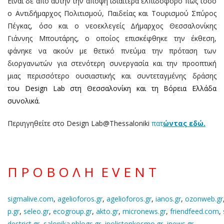
Είναι δε από αυτήν την άποψη ιδιαίτερα ελπιδοφόρο πως τόσο
ο Αντιδήμαρχος Πολιτισμού, Παιδείας και Τουρισμού Σπύρος
Πέγκας, όσο και ο νεοεκλεγείς Δήμαρχος Θεσσαλονίκης
Γιάννης Μπουτάρης, ο οποίος επισκέφθηκε την έκθεση,
φάνηκε να ακούν με θετικό πνεύμα την πρόταση των
διοργανωτών για στενότερη συνεργασία και την προοπτική
μιας περισσότερο ουσιαστικής και συντεταγμένης δράσης
του Design Lab στη Θεσσαλονίκη και τη Βόρεια Ελλάδα
συνολικά.
Περιηγηθείτε στο Design Lab@Thessaloniki
πατ
ώντας εδώ.
Π Ρ Ο Β Ο Λ Η E V E N T
sigmalive.com
,
agelioforos.gr
,
agelioforos.gr
,
ianos.gr
,
ozonweb.gr
p.gr
,
seleo.gr
,
ecogroup.gr
,
akto.gr
,
micronews.gr
,
friendfeed.com
,
destrict.gr
,
salonika.pblogs.gr
,
ipolistonkosmo.gr
,
inews.gr