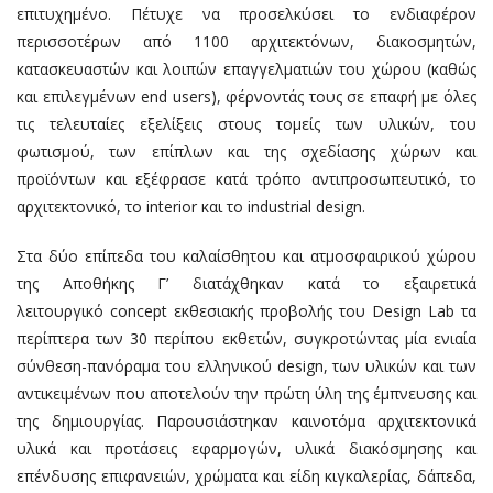
επιτυχημένο. Πέτυχε να προσελκύσει το ενδιαφέρον
περισσοτέρων από 1100 αρχιτεκτόνων, διακοσμητών,
κατασκευαστών και λοιπών επαγγελματιών του χώρου (καθώς
και επιλεγμένων end users), φέρνοντάς τους σε επαφή με όλες
τις τελευταίες εξελίξεις στους τομείς των υλικών, του
φωτισμού, των επίπλων και της σχεδίασης χώρων και
προϊόντων και εξέφρασε κατά τρόπο αντιπροσωπευτικό, το
αρχιτεκτονικό, το interior και το industrial design.
Στα δύο επίπεδα του καλαίσθητου και ατμοσφαιρικού χώρου
της Αποθήκης Γ’ διατάχθηκαν κατά το εξαιρετικά
λειτουργικό concept εκθεσιακής προβολής του Design Lab τα
περίπτερα των 30 περίπου εκθετών, συγκροτώντας μία ενιαία
σύνθεση-πανόραμα του ελληνικού design, των υλικών και των
αντικειμένων που αποτελούν την πρώτη ύλη της έμπνευσης και
της δημιουργίας. Παρουσιάστηκαν καινοτόμα αρχιτεκτονικά
υλικά και προτάσεις εφαρμογών, υλικά διακόσμησης και
επένδυσης επιφανειών, χρώματα και είδη κιγκαλερίας, δάπεδα,