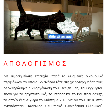
Α Π Ο Λ Ο Γ Ι Σ Μ Ο Σ
Με αξιοσημείωτη επιτυχία (παρά το δυσμενές οικονομικό
περιβάλλον το οποίο βρισκόταν τότε στη χειρότερη φάση του)
ολοκληρώθηκε η διοργάνωση του Design Lab, του εγχώριου
show για το αρχιτεκτονικό, το interior και το industrial design,
το οποίο έλαβε χώρα το διάστημα 7-10 Μαΐου του 2010, στην
εγκατάσταση Ξιφασκίας, Ολυμπιακό Συγκρότημα Ελληνικού,