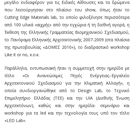
μεγάλο ενδιαφέρον για τις Ειδικές Αίθουσες και τα δρώμενα
που λειτούργησαν στο πλαίσιο του show, όπως ήταν το
Cutting Edge Materials lab, το οποίο φιλοξένησε περισσότερα
από 100 υλικά «αιχμής» από την εγχώρια ή τη διεθνή αγορά, η
Έκθεση της Ελληνικής Γραμματείας Βιομηχανικού Σχεδιασμού,
το Πανόραμα Ελληνικής Αρχιτεκτονικής 2007-2009 (στα πλαίσια
της πρωτοβουλίας «ΔΟΜΕΣ 2010»), το διαδραστικό workshop
Like it or no, κ.ο.κ.
Παράλληλα, εντυπωσιακή ήταν η συμμετοχή στην ημερίδα με
τίτλο «Οι Ανανεώσιμες Πηγές Ενέργειας–Εργαλείο
Αρχιτεκτονικού Σχεδιασμού για την Κλιματική Αλλαγή», η
οποία συνδιοργανώθηκε από το Design Lab, το Τεχνικό
Επιμελητήριο Ελλάδας (ΤΕΕ) και την UIA (Διεθνής Ένωση
Αρχιτεκτόνων), καθώς και στην ημερίδα- σεμινάριο και
workshop για τα led και την τεχνολογία τους υπό τον τίτλο
«LED Lab».