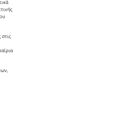
τικά
ετινής
ρου
 στις
καίρια
των,