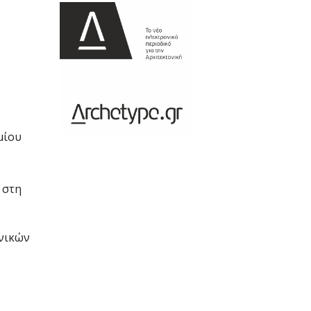
μίου
 στη
νικών