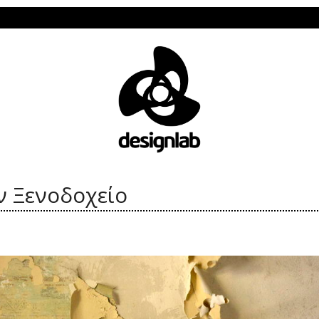
Το Design 
ν Ξενοδοχείο