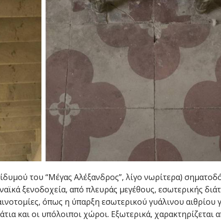
δίδυμού του “Μέγας Αλέξανδρος”, λίγο νωρίτερα) σηματοδ
ηναϊκά ξενοδοχεία, από πλευράς μεγέθους, εσωτερικής διά
αινοτομίες, όπως η ύπαρξη εσωτερικού γυάλινου αιθρίου
τια και οι υπόλοιποι χώροι. Εξωτερικά, χαρακτηρίζεται α