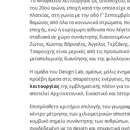
Το Μπάγκειον λειτούργησε ως ξενοδοχείο, α
του 20ού αιώνα, εποχή κατά την οποία είχε 
πλατείας, στη γωνία με την οδό Γ’ Σεπτεμβρί
θαμώνες από όλα τα κοινωνικά στρώματα, πο
εποχής, ενώ η ευρύχωρη αίθουσα που λέγεται
σταδιακά σε χώρο συνάντησης διανοουμένων
Ζώτος, Κώστας Βάρναλης, Άγγελος Τερζάκης,
Τσαρούχης είναι μερικές από τις προσωπικό
μεταπολεμικής διανόησης και της φιλολογικ
Η ομάδα του Design Lab, αμέσως μόλις ενημ
προέβη άμεσα στις απαραίτητες ενέργειες, 
λειτουργίας
της εμβληματικής πλέον για τ
αποτελεί Αρχιτεκτονικό, Εικαστικό και Ιστο
Επιπρόσθετο κριτήριο επιλογής του γεωγραφι
κέντρο μέτρησης των χιλιομετρικών αποστάσ
κομβικό σημείο συνάντησης των ανθρώπων, κ
συνδεδεμένη με το design και σημαντικά ονό