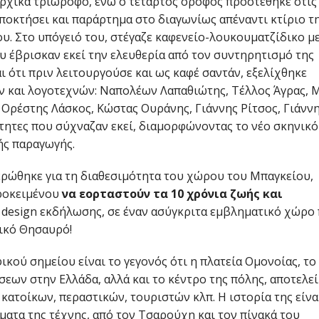
ρχικά τριώροφο, ενώ ο τέταρτος όροφος προστέθηκε στις
αποκτήσει και παράρτημα στο διαγωνίως απέναντι κτίριο τ
ου. Στο υπόγειό του, στέγαζε καφενείο-λουκουματζίδικο μ
υ έβρισκαν εκεί την ελευθερία από τον συντηρητισμό της
 ότι πριν λειτουργούσε και ως καφέ σαντάν, εξελίχθηκε
 και λογοτεχνών: Ναπολέων Λαπαθιώτης, Τέλλος Άγρας, 
 Ορέστης Λάσκος, Κώστας Ουράνης, Γιάννης Ρίτσος, Γιάνν
τητες που σύχναζαν εκεί, διαμορφώνοντας το νέο σκηνικό
ής παραγωγής.
ερώθηκε για τη διαθεσιμότητα του χώρου του Μπαγκείου,
προκειμένου
να εορταστούν τα 10 χρόνια ζωής και
ο design εκδήλωσης, σε έναν ασύγκριτα εμβληματικό χώρο
ρικό Θησαυρό!
κού σημείου είναι το γεγονός ότι η πλατεία Ομονοίας, το
εων στην Ελλάδα, αλλά και το κέντρο της πόλης, αποτελεί
ατοίκων, περαστικών, τουριστών κλπ. Η ιστορία της είνα
ματα της τέχνης, από τον Τσαρούχη και τον πίνακά του