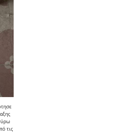
ότησε
ταξης
 γύρω
πό τις