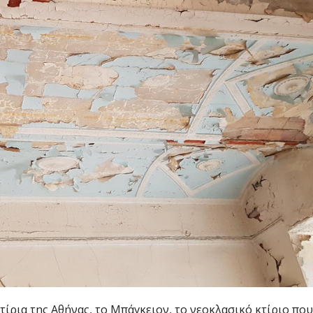
τίρια της Αθήνας, το Μπάγκειον, το νεοκλασικό κτίριο που