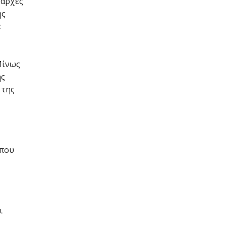
 αρχές
ης
ε
Μίνως
ης
 της
 που
ι