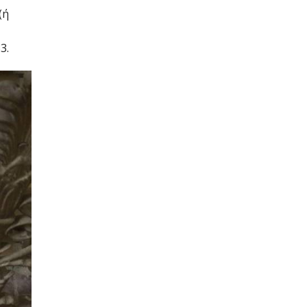
(ή
3.