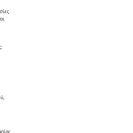
σίες
αι
:
ύ,
ασίας