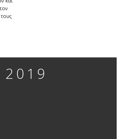
ν και
τον
 τους
 2019