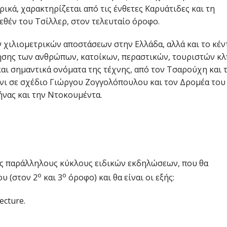
ικά, χαρακτηρίζεται από τις ένθετες Καρυάτιδες και τη
εθέν του Τσίλλερ, στον τελευταίο όροφο.
ν χιλιομετρικών αποστάσεων στην Ελλάδα, αλλά και το κέ
ησης των ανθρώπων, κατοίκων, περαστικών, τουριστών κλ
 και σημαντικά ονόματα της τέχνης, από τον Τσαρούχη και 
βάνι σε σχέδιο Γιώργου Ζογγολόπουλου και τον Δρομέα του
ήνας και την Ντοκουμέντα.
ις παράλληλους κύκλους ειδικών εκδηλώσεων, που θα
ο
ο
υ (στον 2
και 3
όροφο) και θα είναι οι εξής:
ecture.