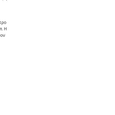
ντρο
π. Η
τον