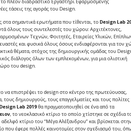
 το πλέον διαδραστικό Εργαστήρι Εφαρμοσμένης
έες τάσεις της αγοράς του Design.
ς στα σημαντικά ερωτήματα που τίθενται, το
Design Lab 2
ντά όλους τους συντελεστές του χώρου: Αρχιτέκτονες,
φαρμοσμένων Τεχνών, Φοιτητές, Εταιρείες Υλικών, Επίπλω
κευαστές και φυσικά όλους όσους ενδιαφέρονται για τον χ
ακτικά θέματα, στόχος της δημιουργικής ομάδας του Desig
ικός διάλογος όλων των εμπλεκομένων, για μια ολιστική
ώρο του design.
ο να επιστρέψει το design στο κέντρο της πρωτεύουσας,
, τους δημιουργούς, τους επαγγελματίες και τους πολίτες
Design
Lab 2019
θα πραγματοποιηθεί σε ένα από τα
ειον
, το νεοκλασικό κτίριο το οποίο χτίστηκε σε σχέδια τ
 αδελφό κτίριο του “Μέγα Αλέξανδρου” και βρίσκεται στη
ίο που έφερε πολλές καινοτομίες στον σχεδιασμό του, όπ