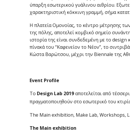
ύπαρξη εσωτερικού γυάλινου αιθρίου. Εξωτερ
χαρακτηριστική κόκκινη γραμμή, σήμα κατατ
Η πλατεία Ομονοίας, το κέντρο μέτρησης τω
της πόλης, αποτελεί κομβικό σημείο συνάντ
ιστορία της είναι συνδεδεμένη με το design
πίνακά του “Καφενείον το Νέον”, το σιντρι
Κώστα Βαρώτσου, μέχρι την Biennale της Αθ
Event
Profile
Το
Design
Lab 2019
αποτελείται από τέσσερ
πραγματοποιηθούν στο εσωτερικό του κτιρίο
The Main exhibition, Make Lab, Workshops, L
The Main exhibition