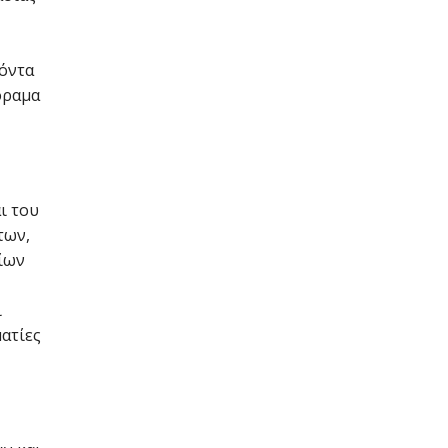
ϊόντα
όραμα
ι του
των,
ρίων
ι
ματίες