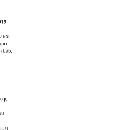
019
ν και
ώρο
n Lab,
 της
ου
ν
ως η