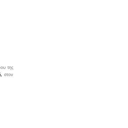
δου της
,
στον