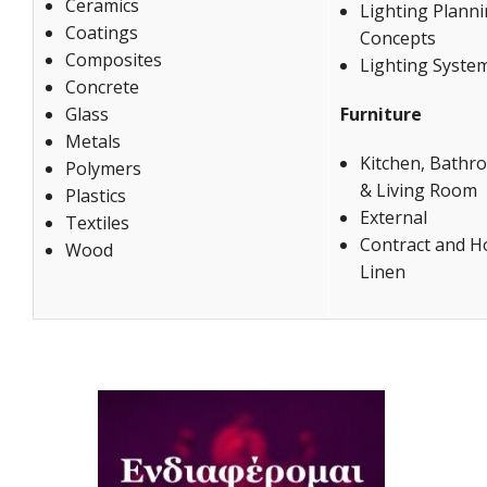
Ceramics
Lighting Plann
Coatings
Concepts
Composites
Lighting Syste
Concrete
Glass
Furniture
Metals
Kitchen, Bathr
Polymers
& Living Room
Plastics
External
Textiles
Contract and H
Wood
Linen