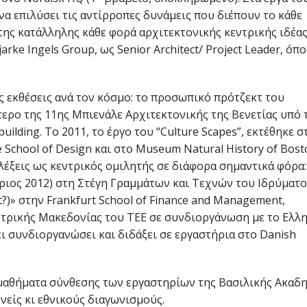
να επιλύσει τις αντίρροπες δυνάμεις που διέπουν το κάθε
της κατάλληλης κάθε φορά αρχιτεκτονικής κεντρικής ιδέας
rke Ingels Group, ως Senior Architect/ Project Leader, όπο
ς εκθέσεις ανά τον κόσμο: το προσωπικό πρότζεκτ του
ερο της 11ης Μπιενάλε Αρχιτεκτονικής της Βενετίας υπό 
 building. Το 2011, το έργο του “Culture Scapes”, εκτέθηκε σ
 School of Design και στο Museum Natural History of Bost
έξεις ως κεντρικός ομιλητής σε διάφορα σημαντικά φόρα:
ριος 2012) στη Στέγη Γραμμάτων και Τεχνών του Ιδρύματο
ist?)» στην Frankfurt School of Finance and Management,
ντρικής Μακεδονίας του ΤΕΕ σε συνδιοργάνωση με το Ελλ
ει συνδιοργανώσει και διδάξει σε εργαστήρια στο Danish
α μαθήματα σύνθεσης των εργαστηρίων της Βασιλικής Ακαδ
νείς κι εθνικούς διαγωνισμούς.