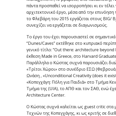
πάντα προσπαθεί να ισορροπήσει κι εν τέλει 
αρχιτεκτονικό έργο, μέσα από την επινόηση 
το Φλεβάρη του 2015 εργάζεται στους BIG/ Bja
συνεχίζει να εργάζεται σε διαγωνισμούς.
Το έργο του έχει παρουσιαστεί σε σημαντικέ
“Dunes/Caves” εκτέθηκε στο κυπριακό περίπτ
γενικό τίτλο: “Out there: architecture beyond
έκθεση Made in Greece, στο Harvard Graduate
Παράλληλα ο Κώστας συχνά παρουσιάζει διαλ
«Τρίτοι Χώροι» στο συνέδριο ΕΣΩ (Φεβρουά
Ωνάση , «Unconditional Creativity (does it ex
«Κοπεγχάγη: Πόλη για Παιδιά» στο Τμήμα Κε
Τμήμα της (UIA), το ΑΠΘ και τον ΣΑΘ, ενώ έχ
Architecture Center.
Ο Κώστας συχνά καλείται ως guest critic στ
Τεχνών της Κοπεγχάγης, κι ως κριτής σε διεθ