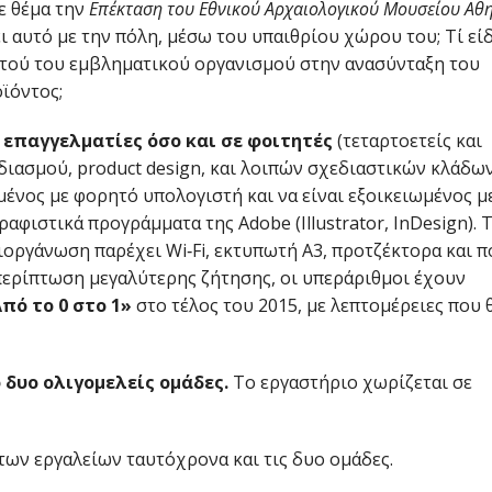
με θέμα την
Επέκταση του Εθνικού Αρχαιολογικού Μουσείου Αθ
χει αυτό με την πόλη, μέσω του υπαιθρίου χώρου του; Τί εί
υτού του εμβληματικού οργανισμού στην ανασύνταξη του
ϊόντος;
 επαγγελματίες όσο και σε φοιτητές
(τεταρτοετείς και
διασμού, product design, και λοιπών σχεδιαστικών κλάδων
μένος με φορητό υπολογιστή και να είναι εξοικειωμένος μ
ραφιστικά προγράμματα της Adobe (Illustrator, InDesign). 
διοργάνωση παρέχει Wi‐Fi, εκτυπωτή Α3, προτζέκτορα και 
 περίπτωση μεγαλύτερης ζήτησης, οι υπεράριθμοι έχουν
πό το 0 στο 1»
στο τέλος του 2015, με λεπτομέρειες που 
 δυο ολιγομελείς ομάδες.
Το εργαστήριο χωρίζεται σε
των εργαλείων ταυτόχρονα και τις δυο ομάδες.