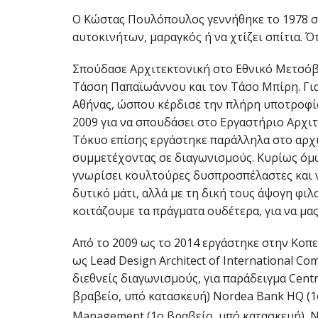
Ο Κώστας Πουλόπουλος γεννήθηκε το 1978 στ
αυτοκινήτων, μαραγκός ή να χτίζει σπίτια. Ό
Σπούδασε Αρχιτεκτονική στο Εθνικό Μετσόβι
Τάσση Παπαϊωάννου και τον Τάσο Μπίρη. Για
Αθήνας, ώσπου κέρδισε την πλήρη υποτροφί
2009 για να σπουδάσει στο Εργαστήριο Αρχι
Τόκυο επίσης εργάστηκε παράλληλα στο αρχιτ
συμμετέχοντας σε διαγωνισμούς. Κυρίως όμω
γνωρίσει κουλτούρες δυσπροσπέλαστες και να
δυτικό μάτι, αλλά με τη δική τους άψογη φιλ
κοιτάζουμε τα πράγματα ουδέτερα, για να μας
Από το 2009 ως το 2014 εργάστηκε στην Κοπε
ως Lead Design Architect of International C
διεθνείς διαγωνισμούς, για παράδειγμα Centr
βραβείο, υπό κατασκευή) Nordea Bank HQ (1ο
Management (1ο βραβείο, υπό κατασκευή), N