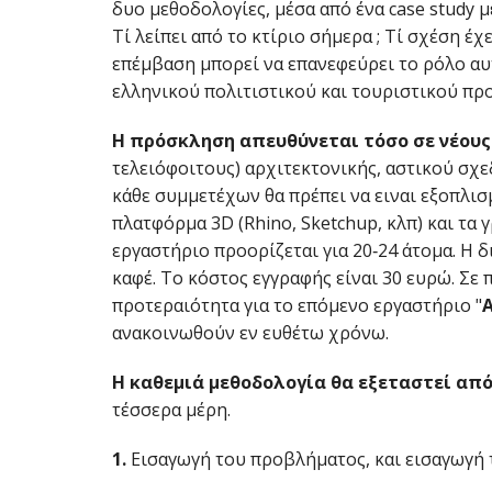
δυο μεθοδολογίες, μέσα από ένα case study 
Τί λείπει από το κτίριο σήμερα ; Τί σχέση έ
επέμβαση μπορεί να επανεφεύρει το ρόλο α
ελληνικού πολιτιστικού και τουριστικού προ
Η πρόσκληση απευθύνεται τόσο σε νέους
τελειόφοιτους) αρχιτεκτονικής, αστικού σχε
κάθε συμμετέχων θα πρέπει να ειναι εξοπλισ
πλατφόρμα 3D (Rhino, Sketchup, κλπ) και τα γ
εργαστήριο προορίζεται για 20‐24 άτομα. Η 
καφέ. Το κόστος εγγραφής είναι 30 ευρώ. Σε
προτεραιότητα για το επόμενο εργαστήριο "
Α
ανακοινωθούν εν ευθέτω χρόνω.
Η καθεμιά μεθοδολογία θα εξεταστεί από
τέσσερα μέρη.
1.
Εισαγωγή του προβλήματος, και εισαγωγή 