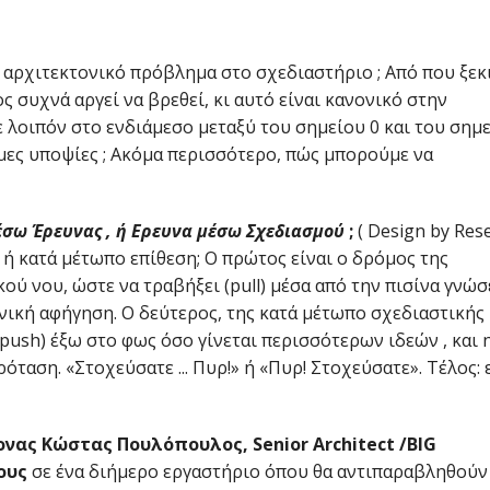
 αρχιτεκτονικό πρόβλημα στο σχεδιαστήριο ; Από που ξεκ
ος συχνά αργεί να βρεθεί, κι αυτό είναι κανονικό στην
λοιπόν στο ενδιάμεσο μεταξύ του σημείου 0 και του σημε
μες υποψίες ; Ακόμα περισσότερο, πώς μπορούμε να
έσω Έρευνας , ή Ερευνα μέσω Σχεδιασμού
;
( Design by Res
 ή κατά μέτωπο επίθεση; Ο πρώτος είναι ο δρόμος της
ύ νου, ώστε να τραβήξει (pull) μέσα από την πισίνα γνώ
νική αφήγηση. Ο δεύτερος, της κατά μέτωπο σχεδιαστικής
(push) έξω στο φως όσο γίνεται περισσότερων ιδεών , και 
όταση. «Στοχεύσατε ... Πυρ!» ή «Πυρ! Στοχεύσατε». Τέλος: 
τονας Κώστας Πουλόπουλος, Senior Architect /BIG
νους
σε ένα διήμερο εργαστήριο όπου θα αντιπαραβληθούν