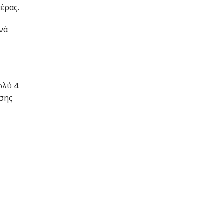
έρας.
νά
ολύ 4
οσης