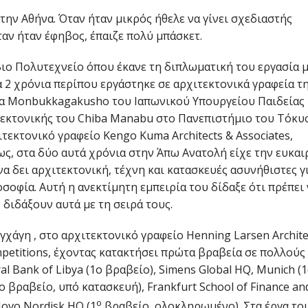
ην Αθήνα. Όταν ήταν μικρός ήθελε να γίνει σχεδιαστής
ταν ήταν έφηβος, έπαιζε πολύ μπάσκετ.
ο Πολυτεχνείο όπου έκανε τη διπλωματική του εργασία μ
 2 χρόνια περίπου εργάστηκε σε αρχιτεκτονικά γραφεία τ
α Μonbukkagakushο του Ιαπωνικού Υπουργείου Παιδείας 
τεκτονικής του Chiba Manabu στο Πανεπιστήμιο του Τόκυο
εκτονικό γραφείο Kengo Kuma Architects & Associates,
ς, στα δύο αυτά χρόνια στην Άπω Ανατολή είχε την ευκαι
 δει αρχιτεκτονική, τέχνη και κατασκευές ασυνήθιστες γ
οσοφία. Αυτή η ανεκτίμητη εμπειρία του δίδαξε ότι πρέπει
 διδάξουν αυτά με τη σειρά τους.
γχάγη , στο αρχιτεκτονικό γραφείο Henning Larsen Archite
ompetitions, έχοντας κατακτήσει πρώτα βραβεία σε πολλούς
al Bank of Libya (1ο βραβείο), Simens Global HQ, Munich (
 βραβείο, υπό κατασκευή), Frankfurt School of Finance an
ο
ovo Nordisk HQ (1
βραβείο, ολοκληρωμένο). Στα έργα το