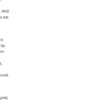
. Από
υ και
το
την
on.
ς
ηνικό
ημίας