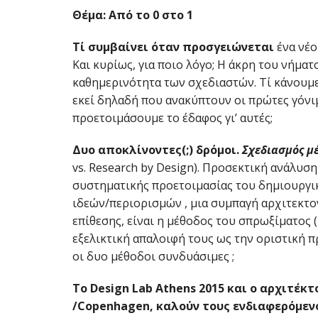
Θέμα:
Από το 0 στο 1
Τί συμβαίνει όταν προσγειώνεται
ένα νέο
Και κυρίως, για ποιο λόγο; Η άκρη του νήματ
καθημερινότητα των σχεδιαστών. Τί κάνουμε 
εκεί δηλαδή που ανακύπτουν οι πρώτες γόνι
προετοιμάσουμε το έδαφος γι’ αυτές;
Δυο αποκλίνοντες(;) δρόμοι.
Σχεδιασμός μ
vs. Research by Design). Προσεκτική ανάλυση
συστηματικής προετοιμασίας του δημιουργικο
ιδεών/περιορισμών , μια συμπαγή αρχιτεκτο
επίθεσης, είναι η μέθοδος του σπρωξίματος 
εξελικτική απαλοιφή τους ως την οριστική πρ
οι δυο μέθοδοι συνδυάσιμες ;
To Design Lab Athens 2015 και ο αρχιτέκ
/Copenhagen, καλούν τους ενδιαφερόμε