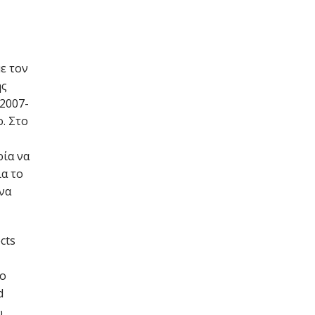
ε τον
ης
2007-
. Στο
ρία να
ια το
 να
cts
1ο
d
υ