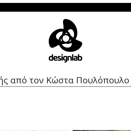
Το De
ής από τον Κώστα Πουλόπουλο