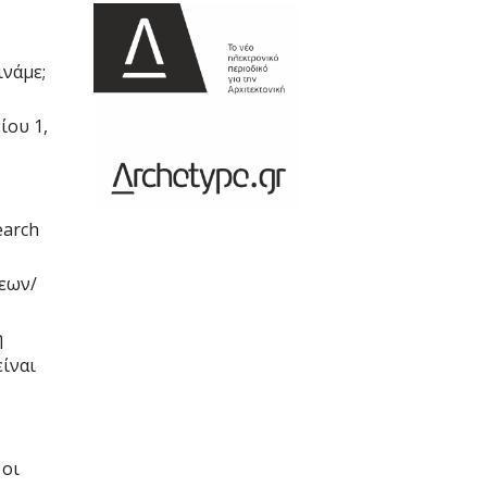
ινάμε;
ίου 1,
earch
σεων/
η
είναι
 οι