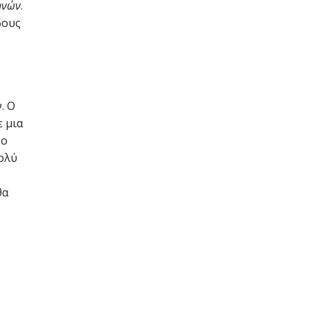
ηνών
.
δους
. Ο
ε μια
Το
πολύ
θα