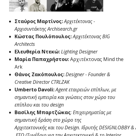
Σταύρος Μαρτίνος:
Αρχιτέκτονας -
Αρχισυντάκτης Archisearch.gr
Κώστας Πουλόπουλος:
Αρχιτέκτονας BIG
Architects
Ελευθερία Ντεκώ:
Lighting Designer
Μαρία Παπαχρήστου:
Αρχιτέκτονας Mind the
Ark
Θάνος Ζακόπουλος:
Designer - Founder &
Creative Director CTRLZAK
Umberto Davoli:
Agent εταιρειών επίπλων, με
σημαντική εμπειρία και γνώσεις στον χώρο του
επίπλου και του design
Βασίλης Μπαρτζώκας
:
Επιχειρηματίας με
σημαντική δράση στο χώρο της
Αρχιτεκτονικής και του Design. Ιδρυτής DESIGNLOBBY &
ΕΣΩ (Συνέδριο για την Αρχιτεκτονική & το Interior